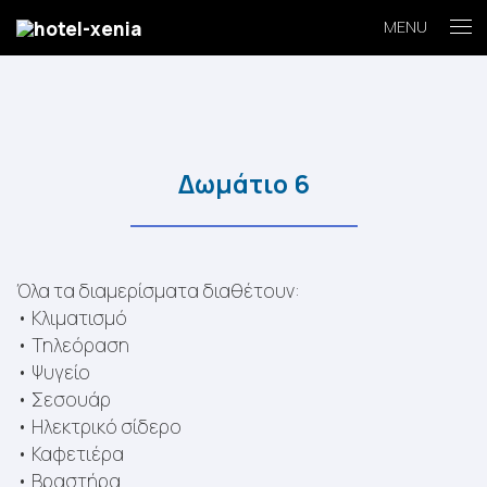
MENU
Δωμάτιο 6
Όλα τα διαμερίσματα διαθέτουν:
• Κλιματισμό
• Τηλεόραση
• Ψυγείο
• Σεσουάρ
• Ηλεκτρικό σίδερο
• Καφετιέρα
• Βραστήρα